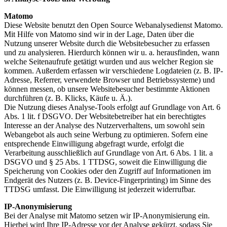
Matomo
Diese Website benutzt den Open Source Webanalysedienst Matomo.
Mit Hilfe von Matomo sind wir in der Lage, Daten über die
Nutzung unserer Website durch die Websitebesucher zu erfassen
und zu analysieren. Hierdurch können wir u. a. herausfinden, wann
welche Seitenaufrufe getätigt wurden und aus welcher Region sie
kommen. Außerdem erfassen wir verschiedene Logdateien (z. B. IP-
Adresse, Referrer, verwendete Browser und Betriebssysteme) und
können messen, ob unsere Websitebesucher bestimmte Aktionen
durchführen (z. B. Klicks, Käufe u. Ä.).
Die Nutzung dieses Analyse-Tools erfolgt auf Grundlage von Art. 6
Abs. 1 lit. f DSGVO. Der Websitebetreiber hat ein berechtigtes
Interesse an der Analyse des Nutzerverhaltens, um sowohl sein
Webangebot als auch seine Werbung zu optimieren. Sofern eine
entsprechende Einwilligung abgefragt wurde, erfolgt die
Verarbeitung ausschließlich auf Grundlage von Art. 6 Abs. 1 lit. a
DSGVO und § 25 Abs. 1 TTDSG, soweit die Einwilligung die
Speicherung von Cookies oder den Zugriff auf Informationen im
Endgerät des Nutzers (z. B. Device-Fingerprinting) im Sinne des
TTDSG umfasst. Die Einwilligung ist jederzeit widerrufbar.
IP-Anonymisierung
Bei der Analyse mit Matomo setzen wir IP-Anonymisierung ein.
Hierbei wird Ihre IP-Adresse vor der Analyse gekürzt, sodass Sie