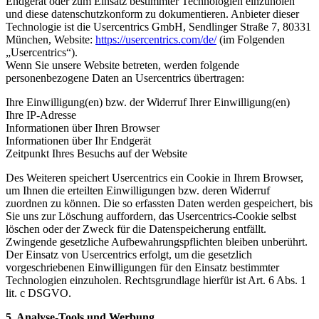
Endgerät oder zum Einsatz bestimmter Technologien einzuholen
und diese datenschutzkonform zu dokumentieren. Anbieter dieser
Technologie ist die Usercentrics GmbH, Sendlinger Straße 7, 80331
München, Website:
https://usercentrics.com/de/
(im Folgenden
„Usercentrics“).
Wenn Sie unsere Website betreten, werden folgende
personenbezogene Daten an Usercentrics übertragen:
Ihre Einwilligung(en) bzw. der Widerruf Ihrer Einwilligung(en)
Ihre IP-Adresse
Informationen über Ihren Browser
Informationen über Ihr Endgerät
Zeitpunkt Ihres Besuchs auf der Website
Des Weiteren speichert Usercentrics ein Cookie in Ihrem Browser,
um Ihnen die erteilten Einwilligungen bzw. deren Widerruf
zuordnen zu können. Die so erfassten Daten werden gespeichert, bis
Sie uns zur Löschung auffordern, das Usercentrics-Cookie selbst
löschen oder der Zweck für die Datenspeicherung entfällt.
Zwingende gesetzliche Aufbewahrungspflichten bleiben unberührt.
Der Einsatz von Usercentrics erfolgt, um die gesetzlich
vorgeschriebenen Einwilligungen für den Einsatz bestimmter
Technologien einzuholen. Rechtsgrundlage hierfür ist Art. 6 Abs. 1
lit. c DSGVO.
5. Analyse-Tools und Werbung